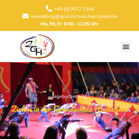
+49 (0) 9072 3384
verwaltung@grundschule.haunsheim.de
Mo, Mi, Fr: 8:00 - 12:00 Uhr
- Tagebucheintrag -
Zirkus in der Grundschule Haunsheim