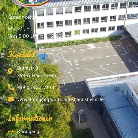
Sprechzeiten:
Mo, Mi, Fr:
Von 8:00 Uhr bis 12:00 Uhr
Kontakt
Brühlstr. 8
89437 Haunsheim
+49 (0) 9072/3384
verwaltung@grund​schule.haunsheim.de
Informationen
Rundgang